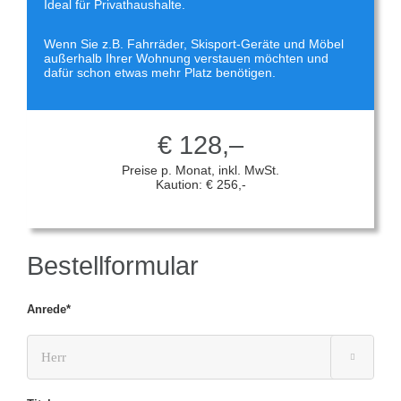
Ideal für
Privathaushalte
.
Wenn Sie z.B.
Fahrräder, Skisport-Geräte und Möbel
außerhalb Ihrer Wohnung verstauen möchten und
dafür schon etwas mehr Platz benötigen.
€ 128,–
Preise p. Monat, inkl. MwSt.
Kaution: € 256,-
Bestellformular
Anrede*
